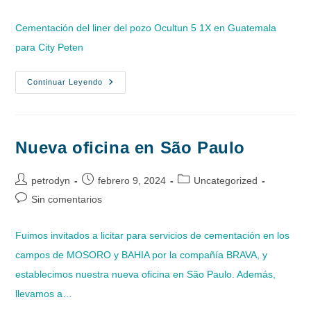
la
la
la
de
entrada:
entrada:
entrada:
la
Cementación del liner del pozo Ocultun 5 1X en Guatemala
entrada:
para City Peten
Guatemala
Continuar Leyendo
Nueva oficina en São Paulo
Autor
Publicación
Categoría
petrodyn
febrero 9, 2024
Uncategorized
de
de
de
Comentarios
Sin comentarios
la
la
la
de
entrada:
entrada:
entrada:
la
Fuimos invitados a licitar para servicios de cementación en los
entrada:
campos de MOSORO y BAHIA por la compañía BRAVA, y
establecimos nuestra nueva oficina en São Paulo. Además,
llevamos a…