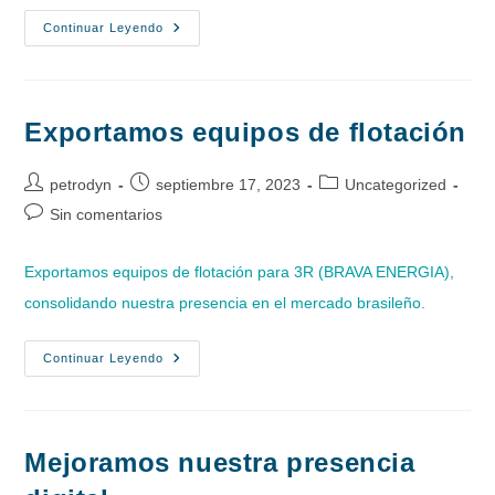
Nueva
Continuar Leyendo
Oficina
En
São
Paulo
Exportamos equipos de flotación
Autor
Publicación
Categoría
petrodyn
septiembre 17, 2023
Uncategorized
de
de
de
Comentarios
Sin comentarios
la
la
la
de
entrada:
entrada:
entrada:
la
Exportamos equipos de flotación para 3R (BRAVA ENERGIA),
entrada:
consolidando nuestra presencia en el mercado brasileño.
Exportamos
Continuar Leyendo
Equipos
De
Flotación
Mejoramos nuestra presencia