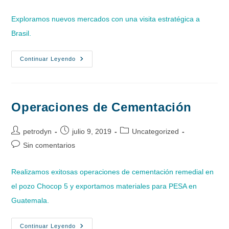
de
entrada:
entrada:
entrada:
la
Exploramos nuevos mercados con una visita estratégica a
entrada:
Brasil.
Nuevos
Continuar Leyendo
Mercados
Operaciones de Cementación
Autor
Publicación
Categoría
petrodyn
julio 9, 2019
Uncategorized
de
de
de
Comentarios
Sin comentarios
la
la
la
de
entrada:
entrada:
entrada:
la
Realizamos exitosas operaciones de cementación remedial en
entrada:
el pozo Chocop 5 y exportamos materiales para PESA en
Guatemala.
Operaciones
Continuar Leyendo