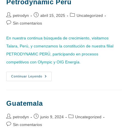
Petrodynamic Perú
Autor
Publicación
Categoría
petrodyn
abril 15, 2025
Uncategorized
de
de
de
Comentarios
Sin comentarios
la
la
la
de
entrada:
entrada:
entrada:
la
En nuestra continua búsqueda de crecimiento, visitamos
entrada:
Talara, Perú, y comenzamos la constitución de nuestra filial
PETRODYNAMIC PERÚ, participando en procesos
competitivos con Olympic y OIG Energía.
Petrodynamic
Continuar Leyendo
Perú
Guatemala
Autor
Publicación
Categoría
petrodyn
junio 9, 2024
Uncategorized
de
de
de
Comentarios
Sin comentarios