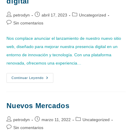
digital
Autor
Publicación
Categoría
petrodyn
abril 17, 2023
Uncategorized
de
de
de
Comentarios
Sin comentarios
la
la
la
de
entrada:
entrada:
entrada:
la
Nos complace anunciar el lanzamiento de nuestro nuevo sitio
entrada:
web, diseñado para mejorar nuestra presencia digital en un
entorno de innovación y tecnología. Con una plataforma
renovada, ofrecemos una experiencia…
Mejoramos
Continuar Leyendo
Nuestra
Presencia
Digital
Nuevos Mercados
Autor
Publicación
Categoría
petrodyn
marzo 11, 2022
Uncategorized
de
de
de
Comentarios
Sin comentarios
la
la
la